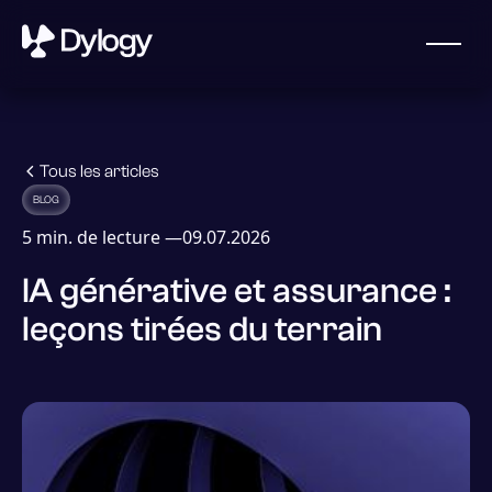
Tous les articles
BLOG
5
min. de lecture —
09.07.2026
IA générative et assurance :
leçons tirées du terrain
Obtenir une démo
Qui sommes-nous
Dylogy, une start-up française fondée en 2023, aide les
assureurs, les réassureurs et les courtiers à exploiter le
potentiel de leurs documents et à gérer leurs risques.
Contactez-nous