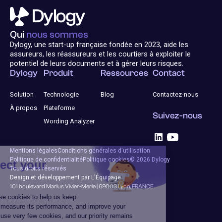
Qui
nous sommes
Dylogy, une start-up française fondée en 2023, aide les
assureurs, les réassureurs et les courtiers à exploiter le
potentiel de leurs documents et à gérer leurs risques.
Dylogy
Produit
Ressources
Contact
Solution
Technologie
Blog
Contactez-nous
À propos
Plateforme
Suivez-nous
Wording Analyzer
Mentions légales
Conditions générales d'utilisation
Politique de confidentialité
Politique cookies
© 2026 Dylogy
Tous droits réservés
Design et développement par L'Équipage
101 boulevard Marius Vivier-Merle | 69003 Lyon, FRANCE