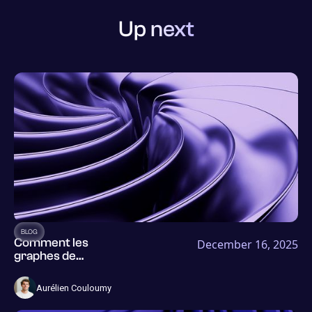
Up next
BLOG
Comment les
December 16, 2025
graphes de
connaissances
révolutionnent
Aurélien Couloumy
l'analyse des
risques dans le