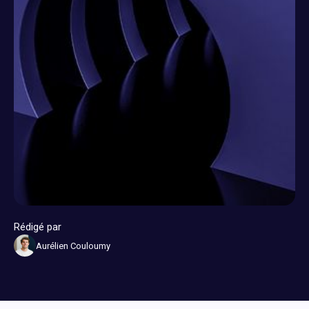
contact@dylogy.com
Rédigé par
Aurélien Couloumy