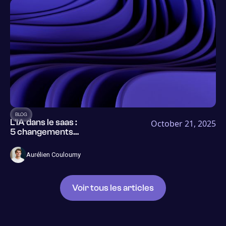
secteur de
l'assurance
BLOG
L'IA dans le saas :
October 21, 2025
5 changements
profonds que
personne n'avait
Aurélien Couloumy
vus venir
Voir tous les articles