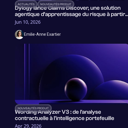
ACTUALITÉS
NOUVEAUTÉS PRODUIT
Dylogy lance Claims Discover, une solution
agentique d’apprentissage du risque à partir
des dossiers sinistres des (ré)assureurs.
Jun 10, 2026
Emilie-Anne Exartier
NOUVEAUTÉS PRODUIT
Wording Analyzer V3 : de l'analyse
contractuelle à l'intelligence portefeuille
Apr 29, 2026