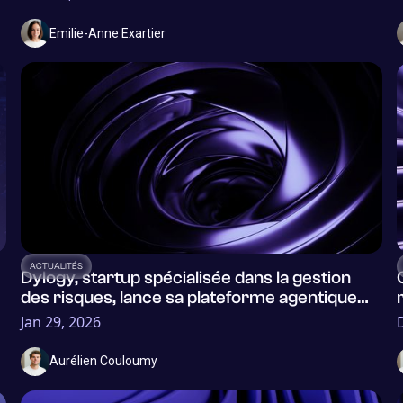
Emilie-Anne Exartier
ACTUALITÉS
Dylogy, startup spécialisée dans la gestion
des risques, lance sa plateforme agentique
d’Enterprise Risk Management.
Jan 29, 2026
Aurélien Couloumy