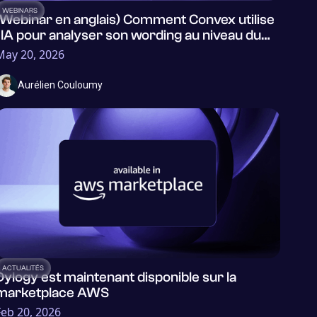
WEBINARS
(Webinar en anglais) Comment Convex utilise
l'IA pour analyser son wording au niveau du
portefeuille
May 20, 2026
Aurélien Couloumy
ACTUALITÉS
Dylogy est maintenant disponible sur la
marketplace AWS
Feb 20, 2026