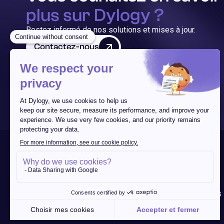
plus sur Dylogy ?
Restez informé de nos solutions et mises à jour.
Contactez-nous
Dylogy
Produit
Ressources
Contact
Solution
Technologie
Blog
Contactez-nous
À propos
Plateforme
Suivez-nous
Wording Analyzer