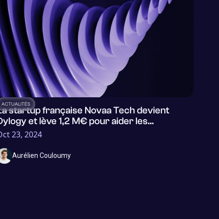
ACTUALITÉS
La startup française Novaa Tech devient
Dylogy et lève 1,2 M€ pour aider les
assureurs à mieux traiter leurs documents et
Oct 23, 2024
leurs risques
Aurélien Couloumy