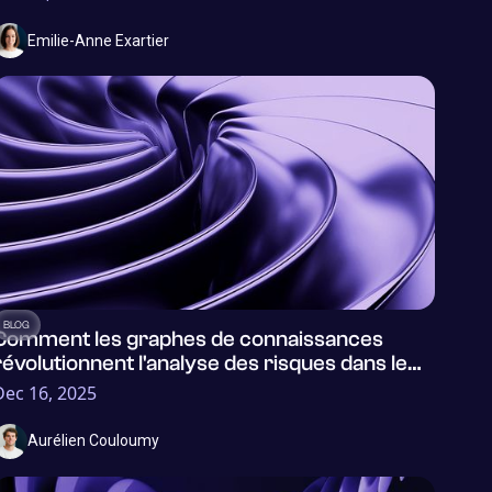
Emilie-Anne Exartier
BLOG
Comment les graphes de connaissances
révolutionnent l'analyse des risques dans le
secteur de l'assurance
Dec 16, 2025
Aurélien Couloumy