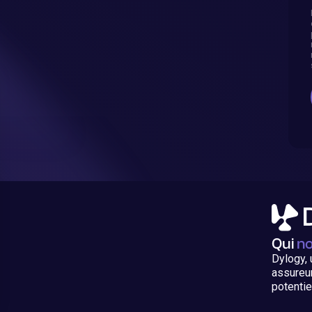
Qui
n
Dylogy, 
assureur
potentie