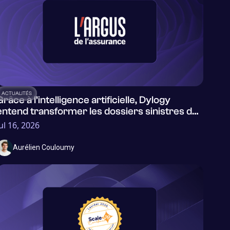
ACTUALITÉS
Grâce à l’intelligence artificielle, Dylogy
entend transformer les dossiers sinistres des
assureurs en outil d’apprentissage du risque
Jul 16, 2026
Aurélien Couloumy