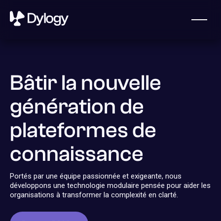
Bâtir la nouvelle
génération de
plateformes de
Obtenir une démo
connaissance
Qui sommes-nous
Portés par une équipe passionnée et exigeante, nous
Dylogy, une start-up française fondée en 2023, aide les
développons une technologie modulaire pensée pour aider les
assureurs, les réassureurs et les courtiers à exploiter le
organisations à transformer la complexité en clarté.
potentiel de leurs documents et à gérer leurs risques.
Contactez-nous