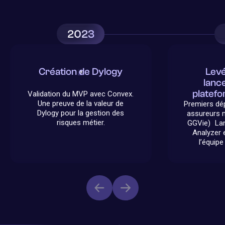
2023
Création de Dylogy
Lev
lanc
platefo
Validation du MVP avec Convex.
Une preuve de la valeur de
Premiers dé
Dylogy pour la gestion des
assureurs 
risques métier.
GGVie) La
Analyzer 
l’équip