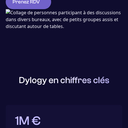
Prenez RDV
contact@dylogy.com
Dylogy en chiffres clés
1
M €