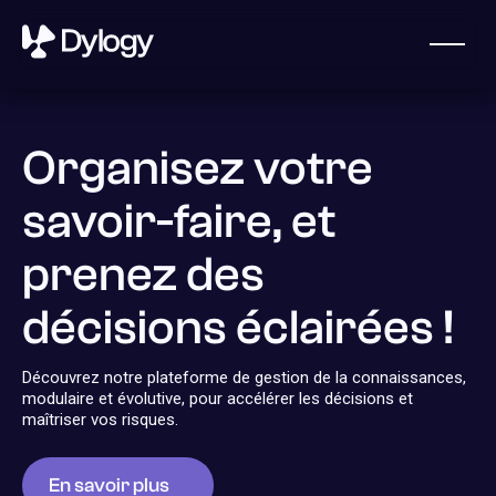
Organisez votre
savoir-faire, et
prenez des
décisions éclairées !
Obtenir une démo
Qui sommes-nous
Découvrez notre plateforme de gestion de la connaissances,
modulaire et évolutive, pour accélérer les décisions et
Dylogy, une start-up française fondée en 2023, aide les
maîtriser vos risques.
assureurs, les réassureurs et les courtiers à exploiter le
potentiel de leurs documents et à gérer leurs risques.
En savoir plus
Contactez-nous