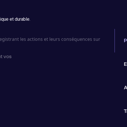
ique et durable.
P
nt vos
E
A
T