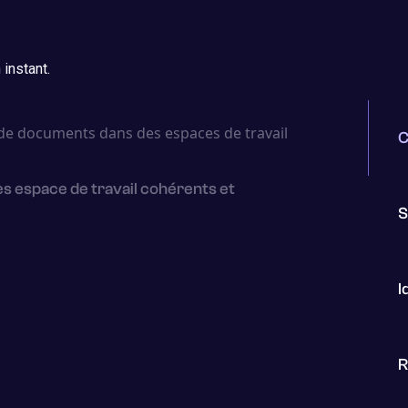
instant.
C
s espace de travail cohérents et
S
I
R