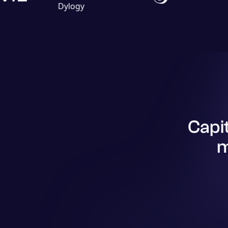
Capit
m