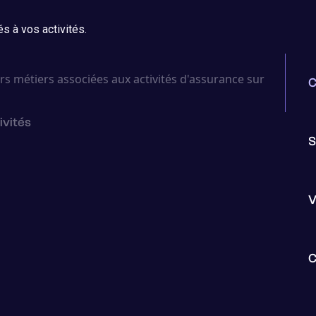
s à vos activités.
C
ivités
S
V
C