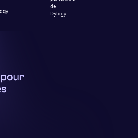
e pour
es