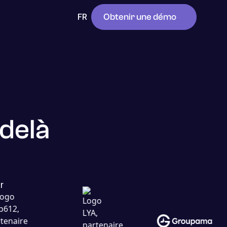
Obtenir une démo
FR
-delà
r