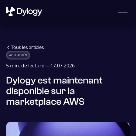
Tous les articles
ACTUALITÉS
5
min. de lecture —
17.07.2026
Dylogy est maintenant
disponible sur la
Obtenir une démo
marketplace AWS
Qui sommes-nous
Dylogy, une start-up française fondée en 2023, aide les
assureurs, les réassureurs et les courtiers à exploiter le
potentiel de leurs documents et à gérer leurs risques.
Contactez-nous