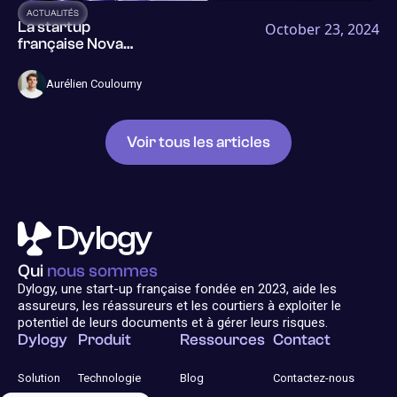
ACTUALITÉS
La startup
October 23, 2024
française Novaa
Tech devient
Dylogy et lève 1,2
Aurélien Couloumy
M€ pour aider les
assureurs à
mieux traiter
Voir tous les articles
leurs documents
et leurs risques
Qui
nous sommes
Dylogy, une start-up française fondée en 2023, aide les
assureurs, les réassureurs et les courtiers à exploiter le
potentiel de leurs documents et à gérer leurs risques.
Dylogy
Produit
Ressources
Contact
Solution
Technologie
Blog
Contactez-nous